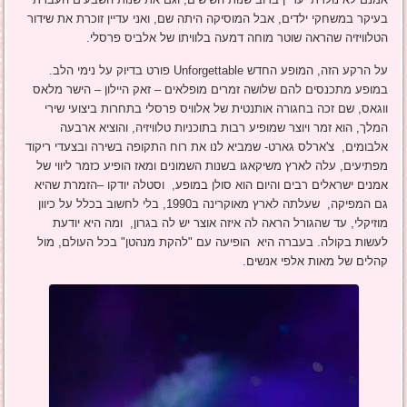
בעיקר במשחקי ילדים, אבל המוסיקה היתה שם, ואני עדיין זוכרת את שידור
הטלוויזיה שהראה שוטר מוחה דמעה בלוויתו של אלביס פרסלי.
על הרקע הזה, המופע החדש Unforgettable פורט בדיוק על נימי הלב.
במופע מתכנסים להם שלושה זמרים מופלאים – זאק היילון – הישר מלאס
ווגאס, שם זכה בחגורה אותנטית של אלוויס פרסלי בתחרות ביצועי שירי
המלך, הוא זמר ויוצר שמופיע רבות בתוכניות טלוויזיה, והוציא ארבעה
אלבומים, צ'ארלס גארט- שמביא לנו את רוח התקופה בשירה ובצעדי ריקוד
מפתיעים, עלה לארץ משיקאגו בשנות השמונים ומאז הופיע כזמר ליווי של
אמנים ישראלים רבים והיום הוא סולן במופע, וסטלה יודקו –הזמרת שהיא
גם המפיקה, שעלתה לארץ מאוקרינה ב1990, בלי לחשוב בכלל על כיוון
מוזיקלי, עד שהגורל הראה לה איזה אוצר יש לה בגרון, ומה היא יודעת
לעשות בקולה. בעברה היא הופיעה עם "להקת מנהטן" בכל העולם, מול
קהלים של מאות אלפי אנשים.