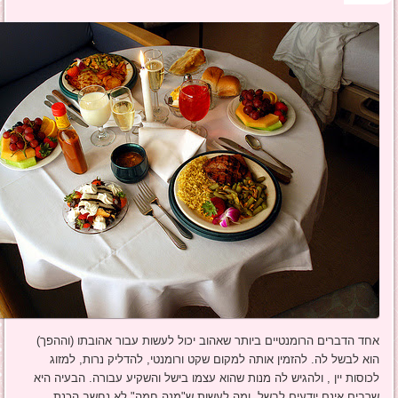
אחד הדברים הרומנטיים ביותר שאהוב יכול לעשות עבור אהובתו (וההפך)
הוא לבשל לה. להזמין אותה למקום שקט ורומנטי, להדליק נרות, למזוג
לכוסות יין , ולהגיש לה מנות שהוא עצמו בישל והשקיע עבורה. הבעיה היא
שרבים אינם יודעים לבשל, ומה לעשות ש"מנה חמה" לא נחשב הכנת