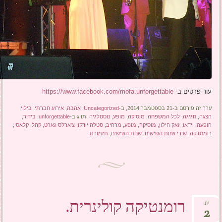
עוד פרטים ב-
https://www.facebook.com/mofa.unforgettable
ערך זה פורסם ב-21 בספטמבר 2014, ב-
Uncategorized
,
אהבה
,
אירוע חברתי
,
בילוי
,
הצגה
,
חגיגה
,
לכל המשפחה
,
מוסיקה
,
מופע
,
נוסטלגיה
ותויג ב-
unforgettable
,
בידור
,
הופעה
,
וידאו
,
זאק הילון
,
מוסיקה
,
מופע
,
מרהיב
,
סטלה יודקו
,
צ'ארלס גארט
,
קהל
,
קלאסי
,
רומנטיקה
,
שירי שנות השישים
,
שנות השישים
,
תזמורת
.
רומנטיקה קולינרית.
יונ
2