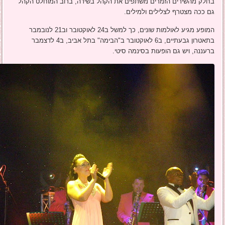
בחלק מהשירים הזמרים משתפים את הקהל בשירה, ברוב המוחלט הקהל
גם ככה מצטרף לצלילים ולמילים.
המופע מגיע לאולמות שונים, כך למשל ב24 לאוקטובר וב21 לנובמבר
בתאטרון גבעתיים, ב6 לאוקטובר ב"הבימה" בתל אביב, ב4 לדצמבר
ברעננה, ויש גם הופעות בסינמה סיטי.