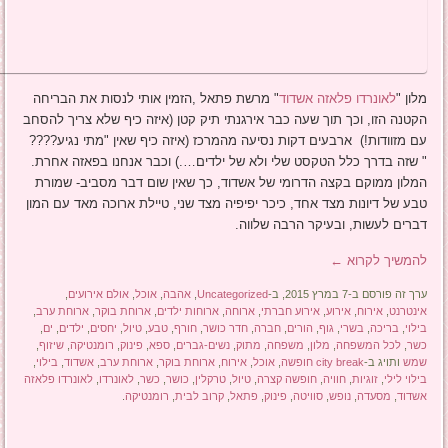
מלון "
לאונרדו פלאזה אשדוד
" מרשת פתאל ,הזמין אותי לנסות את הבריחה
הקטנה הזו, וכך תוך שעה כבר אירגנתי תיק קטן (איזה כיף שלא צריך להסחב
עם מזוודות!) ארבעים דקות נסיעה מהמרכז (איזה כיף שאין "מתי נגיע????
" שזה בדרך כלל הטקסט שלי ולא של ילדים….) וכבר אנחנו בפאזה אחרת.
המלון ממוקם בקצה הדרומי של אשדוד, כך שאין שום דבר מסביב- שמורת
טבע של דיונות מצד אחד, כיכר יפיפיה מצד שני, טיילת ארוכה מאד עם המון
דברים לעשות, ובעיקר הרבה שלווה.
להמשיך לקרוא
←
ערך זה פורסם ב-7 במרץ 2015, ב-
Uncategorized
,
אהבה
,
אוכל
,
אולם אירועים
,
אינטרנט
,
אירוח
,
אירוע
,
אירוע חברתי
,
ארוחה
,
ארוחות ילדים
,
ארוחת בוקר
,
ארוחת ערב
,
בילוי
,
בריכה
,
בשרי
,
גוף
,
הורים
,
חברה
,
חדר כושר
,
חורף
,
טבע
,
טיול
,
יחסים
,
ילדים
,
ים
,
כשר
,
לכל המשפחה
,
מלון
,
משפחה
,
מתוק
,
נשים-גברים
,
ספא
,
פינוק
,
רומנטיקה
,
שיזוף
,
שמש
ותויג ב-
city break חופשה
,
אוכל
,
אירוח
,
ארוחת בוקר
,
ארוחת ערב
,
אשדוד
,
בילוי
,
בילוי לילי
,
זוגיות
,
חוויה
,
חופשה קצרה
,
טיול
,
טרקלין
,
כושר
,
כשר
,
לאונרדו
,
לאונרדו פלאזה
אשדוד
,
מסעדה
,
נופש
,
סוויטה
,
פינוק
,
פתאל
,
קרוב לבית
,
רומנטיקה
.