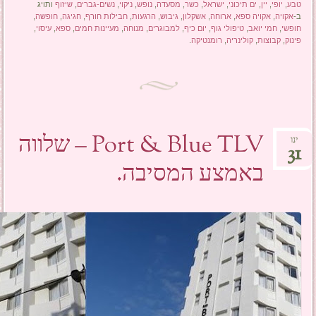
טבע
,
יופי
,
יין
,
ים תיכוני
,
ישראל
,
כשר
,
מסעדה
,
נופש
,
ניקוי
,
נשים-גברים
,
שיזוף
ותויג
ב-
אקויה
,
אקויה ספא
,
ארוחה
,
אשקלון
,
גיבוש
,
הרגעות
,
חבילות חורף
,
חגיגה
,
חופשה
,
חופשי
,
חמי יואב
,
טיפולי גוף
,
יום כיף
,
למבוגרים
,
מנוחה
,
מעיינות חמים
,
ספא
,
עיסוי
,
פינוק
,
קבוצות
,
קולינריה
,
רומנטיקה
.
Port & Blue TLV – שלווה
ינו
31
באמצע המסיבה.