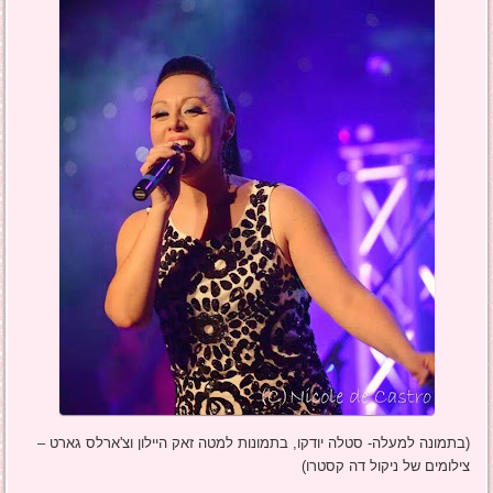
(בתמונה למעלה- סטלה יודקו, בתמונות למטה זאק היילון וצ'ארלס גארט –
צילומים של ניקול דה קסטרו)