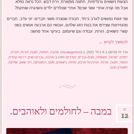
הצעות נישואים גרנדיוזיות, חתונה מפוארת, וירח דבש. הכל נראה נפלא.
אבל מה קורה אחרי עשר שנים? אחרי שנולדים ילדים והשיגרה שוחקת?
שני זוגות נפגשים לערב ביחד, חבורה שנוצרה משני חברים- יוני ונדב, חברים
מהטירונות שצירפו את בנות הזוג שלהם, ועכשיו הם ארבעה אנשים בשני
קשרי נישואים, הורות, עבודה וגם שיעמום. בעיקר אחד מהשני.
להמשיך לקרוא
←
ערך זה פורסם ב-6 ביולי 2021, ב-
Uncategorized
,
אהבה
,
הופעה
,
הצגה
,
זוגיות
,
חברה
,
יחסים
,
ישראל
,
משפחה
,
נשים-גברים
,
פמיניזם
ותויג ב-
אהבה
,
גברים נשים
,
דרמה קומית
,
הומור
,
הצגה
,
זוגיות
,
זוגיות על ארבע
,
מחזה
,
נישואים
,
סקס
,
רומנטיקה
,
רוני ששון
,
שחיקה
,
תאטרון הנגב
.
במבה – לחולמים ולאוהבים.
ינו
12