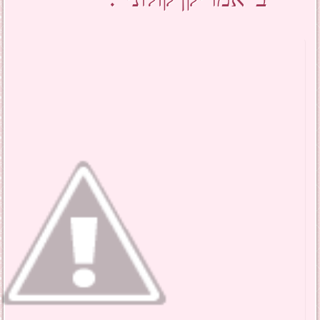
ב"אמריקן קולוני".