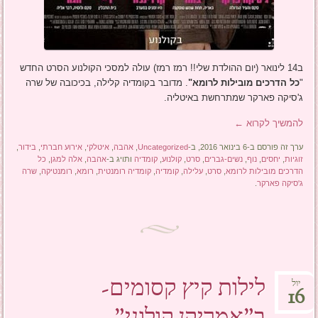
ב14 לינואר (יום ההולדת שלי!! רמז רמז) עולה למסכי הקולנוע הסרט החדש
"
כל הדרכים מובילות לרומא"
. מדובר בקומדיה קלילה, בכיכובה של שרה
ג'סיקה פארקר שמתרחשת באיטליה.
להמשיך לקרוא
←
ערך זה פורסם ב-6 בינואר 2016, ב-
Uncategorized
,
אהבה
,
איטלקי
,
אירוע חברתי
,
בידור
,
זוגיות
,
יחסים
,
נוף
,
נשים-גברים
,
סרט
,
קולנוע
,
קומדיה
ותויג ב-
אהבה
,
אלה למגן
,
כל
הדרכים מובילות לרומא
,
סרט
,
עלילה
,
קומדיה
,
קומדיה רומנטית
,
רומא
,
רומנטיקה
,
שרה
ג'סיקה פארקר
.
לילות קיץ קסומים-
יול
16