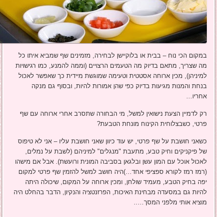
במקום הכי נוח – בבית או בלוקיישן לבחירה, מזמינים שף שמביא איתו כל
מה שצריך, מתאם בדיוק מה הטעמים הרצויים (וממה להמנע, כמו רגישויות
למיניהן), מכין ארוחה אסטטית וטעימה שמוגשת מיידית כך שאפשר לאכול
בנחת והמנות מגיעות בדיוק כפי שהן אמורות להיות, ובסוף גם מנקה
אחריו…
רק לדמיין הצעת נישואין למשל, מי הבחורה שתסרב אחרי ארוחה עם שף
פרטי, כשבצלוחית הקינוח מונחת הטבעת?
כשאני חושבת על שף פרטי, יש עוד כיוון שאני חושבת עליו – אני לא טיפוס
של פיקניקים וחיק טבע, מתעבת "מנגלים" למיניהם (לשבת על נמלים,
לאכול אוכל עם המון עשן ובלגאן בסביבה המונית ורועשת). אבל אם מישהו
(רמז רמז לקורא ספציפי אחד…)היה חושב למשל להזמין שף פרטי למקום
יפה בחיק הטבע, מעמיד שולחן, ומכין ארוחה על המקום, שיכולה היתה
להיות גם במסעדה מבחינת האיכות, הפרזנטציה והנקיון, הדבר בהחלט היה
מוציא אותי מלפני המסך…..