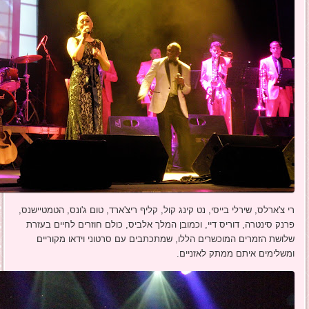
רי צ'ארלס, שירלי בייסי, נט קינג קול, קליף ריצ'ארד, טום ג'ונס, הטמטיישנס,
פרנק סינטרה, דוריס דיי, וכמובן המלך אלביס, כולם חוזרים לחיים בעזרת
שלושת הזמרים המוכשרים הללו, שמתכתבים עם סרטוני וידאו מקוריים
ומשלימים איתם ממתק לאזניים.