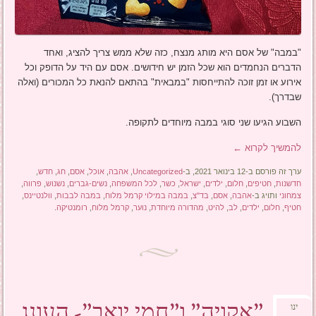
"במבה" של אסם היא מותג מנצח, כזה שלא ממש צריך להציג, ואחד
הדברים הנחמדים הוא שכל הזמן יש חידושים. אסם עם היד על הדופק וכל
אירוע או זמן זוכה להתייחסות "במבאית" בהתאם להנאת כל המכורים (ואלה
שבדרך).
השבוע הגיעו שני סוגי במבה מיוחדים לתקופה.
להמשיך לקרוא
←
ערך זה פורסם ב-12 בינואר 2021, ב-
Uncategorized
,
אהבה
,
אוכל
,
אסם
,
חג
,
חדש
,
חדשנות
,
חטיפים
,
חלום
,
ילדים
,
ישראל
,
כשר
,
לכל המשפחה
,
נשים-גברים
,
נשנוש
,
פרווה
,
צמחוני
ותויג ב-
אהבה
,
אסם
,
בד"צ
,
במבה במילוי קרמל מלוח
,
במבה לבבות
,
וולנטיינס
,
חטיף
,
חלום
,
ילדים
,
לב
,
להיט
,
מהדורה מיוחדת
,
נוער
,
קרמל מלוח
,
רומנטיקה
.
"אקויה" ו"חמי יואב"- העונג
ינו