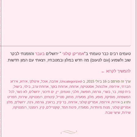
טעמים רבים כבר טעמתי ב"
אמריקן קולוני
" ירושלים
בעבר
והוזמנתי לבקר
שוב ולשמוע (וגם לטעום) מה חדש במלון ובמטבחיו, ויצאתי עם המון חדשות.
להמשיך לקרוא
←
ערך זה פורסם ב-16 ביולי 2015, ב-
Uncategorized
,
אהבה
,
אוכל
,
איטלקי
,
אירוע
,
אירוע
חברתי
,
אירופה
,
אלכוהול
,
אסטטיקה
,
ארוחה
,
ארוחת בוקר
,
ארוחת ערב
,
בילוי
,
בישול
,
בית קפה
,
בר
,
בשרי
,
גורמה
,
חופשה
,
חלבי
,
טעמים
,
יין
,
ים תיכוני
,
ירושלים
,
לא כשר
,
לכל
המשפחה
,
מוסיקה
,
מופע
,
מלון
,
מסעדה
,
מתוק
,
סטייל
,
קינוחים
,
רומנטיקה
,
שירות
,
תפריט
ותויג ב-
אירוח
,
אירופה
,
אמריקן קולוני
,
ארוחה
,
בר קיץ
,
בראנץ
,
גורמה
,
גינה
,
ירושלים
,
מלון
אמריקן קולוני
,
מנות מיוחדות
,
מסעדה
,
פינות חמד
,
קוקטיילים
,
קיץ
,
רומנטי
,
רומנטיקה
,
שירות
,
שישי שבת
.