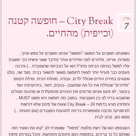
City Break – חופשה קטנה
מרץ
7
(וכייפית) מהחיים.
כשאנחנו חושבים על המושג "חופשה" אנחנו חושבים על נופש ארוך,
מזוודות, אריזה, סידורים לפני וסידורים אחרי (הדבר שאני אישית הכי חושבת
עליו למשל בטיסה הביתה מחו"ל הוא על הכביסה שהצטברה…) והרבה
פעמים כבר מעייף יותר לצאת לחופשה מאשר להשאר בבית. מצד שני, כולנו
שקועים במירוץ החיים שכולל ילדים, עבודה, מטלות הבית, ומילת הקסם
"סידורים" שכוללת את כל מה שמעצבן –בנקים, דואר, ביורוקרטיה ועוד.
בקיצור, לא פעם אנחנו מרימים את העיניים מהמקלדת או מההגה ומגלים
שהשבוע ברח לנו בין האצבעות. במצב כזה חופשה היא פשוט MUST ,
והפתרון מגיע בדמות City Break – 24 שעות של פינוק שלא דורשות
לוגיסטיקה מרובה ומאפשרות בריחה להטענת המצברים (וגם הזוגיות…)
ממש כאן, קרוב לבית.
הקונספט הוא של רשת מלונות "פתאל" שאומרת לנו "קחו את האוויר הזה
שאתם כל כך צריכים, בתוספת המון פינוקים והפתעות, והכל במרחק פחות