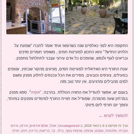
התקופה היא לפני כאלפיים שנה כשרומאי אחד אומר לחברו "שמעת על
הלהיט החדש?" והוא התכוון למעיינות חמים , משופעי חומרים מזינים
ובריאים לגוף ולנפש, שהופכים כל אדם עירוני עצבני לחתלתול מתפנק.
עונת החורף היא האידאלית למעיינות חמים, מגיעים מהקור שבחוץ, עטופים
במעילים, צעיפים וכובעים, מסירים את הכל ונכנסים לחלוק מפנק ומשם
למים מהבילים ומרגיעים. אין יותר טוב מזה.
בעצם יש, אפשר להגדיל את החוויה הכוללת. בהרבה.
"אקויה
". ספא מפנק
במרחק שעה מהמרכז, שמגדיל את חוויית החורף למימדים מפנקים במיוחד,
והופך יום חורפי ליום פינוקי.
להמשיך לקרוא
←
ערך זה פורסם ב-4 בינואר 2018, ב-
Uncategorized
,
אוכל
,
אולם אירועים
,
אירוח
,
אירוע
חברתי
,
אלכוהול
,
אמבט
,
ארוחה
,
ארוחת בוקר
,
בילוי
,
בר
,
בריאות
,
בריכה
,
דגים
,
חורף
,