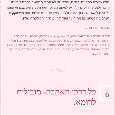
כולנו צריכים פסק זמן בחיים, ומצד שני לא תמיד מתחשק להתחיל לארוז
הרבה ולנסוע רחוק כדי להגיע למקום מפלט. זווית נוספת היא שגם אי אפשר
כל היום להאזין לפכפוך הנחל וללכת לישון עם התרנגולות, ואנו משתוקקים
לשלב בחופשתנו גם את העיר ואורותיה, בילוייה והקולינריה שלה.
להמשיך לקרוא
←
ערך זה פורסם ב-31 בינואר 2016, ב-
Uncategorized
,
איכסון
,
ארוחה
,
ארוחת בוקר
,
זוגיות
,
חוויה
,
טיול
,
לכל המשפחה
,
מלון
,
מסעדה
,
נמל תל אביב
,
עיצוב
ותויג ב-
Port &
Blue TLV
,
אורבני
,
איכות
,
אנשי עסקים
,
זוגות רומנטיים
,
ים
,
ליד הנמל
,
מלון אורבני
,
מרכז
בילויים
,
משפחה
,
נמל תל אביב
,
סוויטות
,
עיצוב
,
פארק יהושע
,
פורט אנד בלו
,
רומנטיקה
,
רמה
,
תל אביב
.
כל דרכי האהבה- מובילות
ינו
6
לרומא.