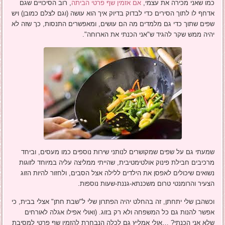
כמו שאני מכירה את עצמי,
אם אזמין שף פרטי הביתה
, רוב הסיכויים שגם
אדחף לו לתוך הסירים כדי לבדוק בדיוק איך הוא עושה (וגם לצלם כמובן) ויש
שפים שתוך כדי גם מלמדים מה הם עושים, ומאפשרים התנסות, כך שזה לא
יהיה ממש שקר להגיד ש"אני הכנתי את הארוחה".
שמעתי גם על שפים שמקושרים לנותני שירות נוספים כמו מעסים, וביחד
מרכיבים חבילת פינוק אולטימטיבית, שהייתי ממליצה עליה במיוחד לזוגות
נשואים שיכולים לאפסן את הילדים ללילה אצל הסבים, ולחזור להיות הזוג
הצעיר והרומנטי טרום משכנתא-גננת-שעות נוספות.
וכשהבן שלי יתחתן, זה בהחלט יהיה הפתרון שלי ל"שבת חתן" אצלי בבית, כי
אפשר להנות גם כל המשפחה ולא רק בזוג. (ואולי אפילו אגלה לאורחים
שלא אני הכנתי? …אולי אמליץ גם לכלה הנבחרת להזמין שף פרטי למסיבת