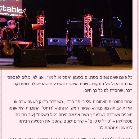
כל פעם שאנו צופים בסרטים בסגנון "אסקימו לימון" , אנו לא יכולים לפספס
את פס הקול של התקופה- שנות השישים והשבעים שהביאו לנו רומנטיקה
רבה, שחסרה לנו כל כך היום.
אחת התוכניות האהובות עלי ביותר ברדיו, משודרת בדיוק בשעה שבה אני
חוזרת הביתה מהעבודה- השעה חמש, התחנה- "רדיוס" והתוכנית היא אותה
תוכנית ששודרה כשבערוץ מאה אף אם היתה "קול השלום" (עוד חתיכת
נוסטלגיה) – "טווילייט טיים" – שירים ישנים שהפכו את הנסיעה הביתה
לרגועה ומחממת לב.
אמנם לא נולדתי עדיין ברוב שנות השישים, וגם את שנות השבעים העברתי