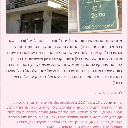
אחרי שהתבשמתי מניחוחות התבלינים ב"חוות דרך התבלינים" (וכמובן שגם
רכשתי הביתה כמה דברים), התחנה הבאה היתה קריית טבעון- חנות היין
והמעדנים "
בקבוקים"
. לחנות יש שני סניפים- אחד ברמת יישי (שם גם ייערכו
ארוחות מיוחדות של הפסטיבל) והשני בקריית טבעון שמשמשת גם כבר יין
קטן. את פנינו קיבלה סמדר עזרא שחם- שכמה שהיא צעירה, מאחוריה כבר
רזומה עשיר באהבת יין. בחנות יש מבחר גדול של יינות ואלכוהול מכל העולם
במחירים ידידותיים מאד, וגם הרבה ייצוג למבשלות בוטיק ישראליות (יש
כבוד!).
להמשיך לקרוא
←
ערך זה פורסם ב-10 בינואר 2017, ב-
Uncategorized
,
אירוע
,
אירוע חברתי
,
אלכוהול
,
ארוחה
,
ארוחות ילדים
,
ארוחת בוקר
,
ארוחת ערב
,
בילוי
,
בריאות
,
הופעה
,
חג
,
חורף
,
חלבי
,
טבעוני
,
טעמים
,
יין
,
ילדים
,
ים תיכוני
,
יקב
,
לכל המשפחה
,
מסעדה
,
משפחה
,
משקה
,
מתוק
,
נוף
,
נופש
,
סדנאות
,
עוגות
,
עוגיות
,
פסטיבל
,
צמחוני
,
צפון
,
קינוחים
,
תפריט
ותויג ב-
ארוחה
,
בקבוקים
,
בריאות
,
חגיגה
,
טעמים
,
יין
,
כשר
,
לכל המשפחה
,
עמקים
,
פינוק
,
פסטיבל
,
פסטיבל טעמים בעמקים
,
קבלת שבת
,
קונספט
,
קפה לואיז
.