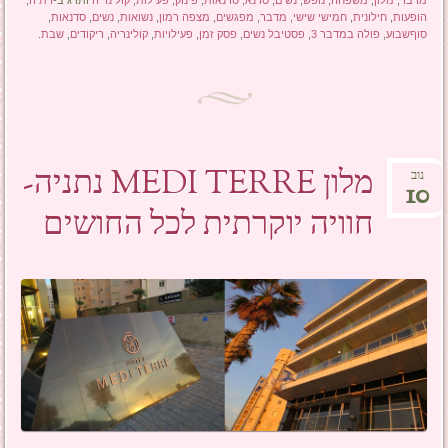
מדבר
,
מלון
,
משפחה
,
נופש
,
נשים
,
סדנא
,
סדנאות
,
פינוק
,
פעילות
,
קולינריה
ותויג ב-
דתיה
,
הופעות
,
חילונית
,
חמישי שישי
,
מדבר
,
מפגשים
,
מצפה רמון
,
נשואות
,
נשים
,
סדנאות
,
סוףשבוע
,
פולה במדבר 3
,
פסטיבל נשים
,
פסק זמן
,
פעילויות
,
קולינריה
,
ריקודים
,
שבת
.
מלון MEDI TERRE נתניה-
נוב
10
חוויה יוקרתית לכל החושים