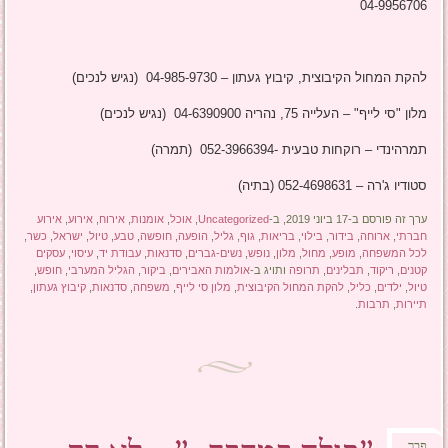
04-9956706
להקת המחול הקיבוצית, קיבוץ געתון – 04-985-9730 (נגיש לנכים)
מלון "סי לייף" – העלייה 75, נהריה 04-6390900 (נגיש לנכים)
תמרהינדי – רוקחות טבעית -052-3966394 (תמרה)
סטודיו ג'רה – 052-4698631 (בתיה)
ערך זה פורסם ב-17 ביוני 2019, ב-
Uncategorized
,
אוכל
,
אומנות
,
אירוח
,
אירוע
,
אירוע
חברתי
,
ארוחה
,
בידור
,
בילוי
,
בריאות
,
גוף
,
גליל
,
הופעה
,
חופשה
,
טבע
,
טיול
,
ישראל
,
כשר
,
לכל המשפחה
,
מופע
,
מחול
,
מלון
,
נופש
,
נשים-גברים
,
סדנאות
,
עבודת יד
,
עיסוי
,
עסקים
קטנים
,
ריקוד
,
תבלינים
,
תרופה
ותויג ב-
אולמות האבירים
,
ביקור
,
הגליל המערבי
,
חופש
,
טיול
,
ילדים
,
כליל
,
להקת המחול הקיבוצית
,
מלון סי לייף
,
משפחה
,
סדנאות
,
קיבוץ געתון
,
תיירות
,
תרבות
.
פבר