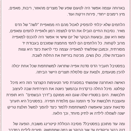
בארוחה עצמה אפשר היה לטעום שפע של מוצרים מהאזור, ריבות, מאפים,
מיץ רימונים ייחודי, פירות וירקות ועוד.
הלחמים שלא יכלתי להפסיק לאכול מהם היו ממאפיית "לשה" של הדס
מאיר. נסיבות החיים הובילו את הדס למצפה רמון ולאפיית לחמים ומאפים,
ומאז היא שם, ובשעות הבוקר של יום שישי אי אפשר היה להכנס למאפייה
מרוב לקוחות. כל הלחמים הם לחמי מחמצת שמוכנים בעבודת יד
מסורתית, וכמובן שפלשתי למאפייה עצמה כדי לראות כיצד היא וצוות
העובדות שלה, כולן נשים, מכינות בזריזות את החלות לשבת.
בפסטיבל תעביר הדס סדנת אפייה שתראה למשתתפות שכל אחת יכולה
להכין מטעמים, ולצאת עם סלסלת תוצרים היישר הביתה.
האישה האחרונה שפגשתי במסגרת סיור הטעימות הקצרצר הזה היא מיכל
קפלוטו. מיכל החלה כרקדנית ובהמשך ניווטה את היצירתיות שבה לעיצוב
תלבושות. היום בסטודיו שלה שגם הוא ממוקם ב"דרך הבשמים" היא תופרת
ומעצבת תלבושות על פי הזמנה וגם מלמדת תפירה. בפסטיבל היא תערוך
סדנאות עיצוב שיאפשרו למשתתפות ללמוד כיצד להפוך למשל חולצת טריקו
ישנה לשמלה לילדה או לתיק מיוחד, וכך הלאה.
ומה עוד מתוכנן בפסטיבל? מסיבה הכוללת קייטרינג משובח, הופעה של
דנה ברגר וריקודים עד אור הבוקר או כמה שמתחשק, סיורים ליליים במדבר,