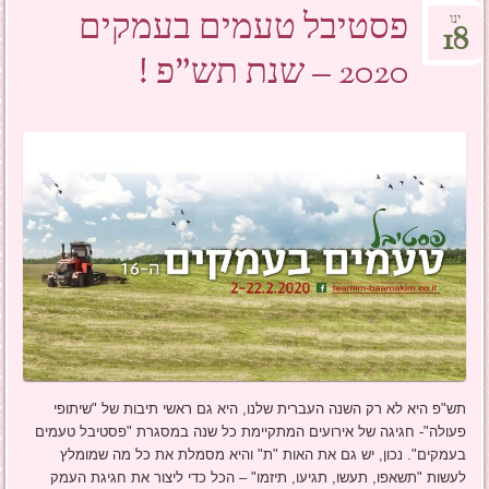
פסטיבל טעמים בעמקים
ינו
18
2020 – שנת תש"פ !
תש"פ היא לא רק השנה העברית שלנו, היא גם ראשי תיבות של "שיתופי
פעולה"- חגיגה של אירועים המתקיימת כל שנה במסגרת "פסטיבל טעמים
בעמקים". נכון, יש גם את האות "ת" והיא מסמלת את כל מה שמומלץ
לעשות "תשאפו, תעשו, תגיעו, תיזמו" – הכל כדי ליצור את חגיגת העמק