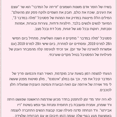
בשירו של הזמר אדם משנות השמונים "זריחה על המדבר" הוא שר "עוצם
את העינים, שוכח את כולם, חובק את השמיים ולוקח פסק זמן מהעולם".
המילים הללו מייצגות במדויק את המהות של פסטיבל "פולה במדבר 3",
המיועד לנשים ולנשים בלבד, חילוניות ודתיות, צעירות ובוגרות, אמהות
וסבתות, רווקות ובכל סוג של זוגיות, מכל דת ובכל מצב.
פסטיבל "פולה במדבר " מתקיים זו השנה השלישית, מתחיל ביום חמישי
ה28 למרס 2019, ומסתיים יום למחרת, ביום שישי ה29 למרס 2019 (עם
אפשרות להארכה של עוד יום). אני זכיתי לטעימה קלה מהמבחר הענק של
פעילויות של הפסטיבל בטיול מקדים שערכתי.
הגעתי למצפה רמון בשעת ערב מוקדמת, האוויר הצח והכמעט פריך של
המדבר קיבל את פניי, וכך גם במלון "אינסנס" , מלון סוויטות מפנק שעשה
לי מיד אווירה של אירופה עם האח הבוערת והמיטה הענקית שמעליה חלון
לכוכבים.
לא היה יותר מדי זמן להתפנק בחדר מכיוון שהדמות הראשונה שפגשנו היתה
ורד שומרון, אמנית ומעצבת בין תחומית ומנחת גוף ונפש בשיטת "ריו
אביירטו". ורד הנחתה סדנה פעילה שבה קבוצת הנשים התחברה לעצמה
באמצעות מגע בגוף שלה עצמה (כמו חיבוק) או עם חברותיה שלצידה ,