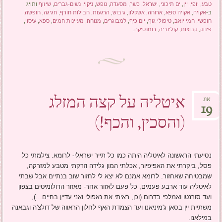
טבע
,
יופי
,
יין
,
ים תיכוני
,
ישראל
,
כשר
,
מסעדה
,
נופש
,
ניקוי
,
נשים-גברים
,
שיזוף
ותויג
ב-
אקויה
,
אקויה ספא
,
ארוחה
,
אשקלון
,
גיבוש
,
הרגעות
,
חבילות חורף
,
חגיגה
,
חופשה
,
חופשי
,
חמי יואב
,
טיפולי גוף
,
יום כיף
,
למבוגרים
,
מנוחה
,
מעיינות חמים
,
ספא
,
עיסוי
,
פינוק
,
קבוצות
,
קולינריה
,
רומנטיקה
.
איטליה על קצה המזלג
אוג
19
(והסכין, והכף!)
נסיעתי הראשונה לאיטליה היתה כמו כל תייר ישראלי- לרומא. צילמתי כל
פסל, ביקרתי את האפיפיור, אכלתי המון גלידה וזרקתי מטבע למזרקה,
שמבטיחה שאחזור. לרומא אמנם לא יצא לי לחזור שוב בנתיים אבל שבתי
לאיטליה עוד ארבע פעמים, כל פעם לאזור אחר- מאזור הדולומיטים בצפון
ועד סורנטו ואמלפי בדרום (וכן, ראיתי את נאפולי ואני עדיין בחיים…),
משתיית יין בסאן ג'מיניאנו ועד הצמדת האף לחלון הראווה של דולצ'ה וגבאנה
במילאנו.