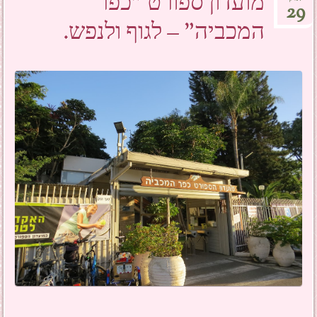
מועדון ספורט "כפר
29
המכביה" – לגוף ולנפש.