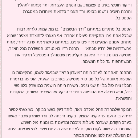
וריקוד חופשי בעיניים עצומות. גם הנשים העצורות יותר נפתחו לתהליך
והרבה חיוכים נרשמו בסופו. ורד תעביר סדנאות מיוחדות במסגרת
הפסטיבל.
הפסטיבל מתקיים במתחם "דרך הבשמים" בו ממוקמות גלריות רבות
שבכל אחת מהן מתקיימת פעילות אחרת. אני הגעתי ל"תוצרת מצפה" שהוא
מתחם אמנים המקיים אירועים שונים. במתחם פגשתי את עדנה דרורי, אחת
מהשדרניות של "רדיו סבתא" – תחנת רדיו באינטרנט המשדרת מכל האזור,
מוסיקה מגוונת. דרורי היא גם תקליטנית שבמהלך הפסטיבל תרקיד את
המשתתפות עד כלות הנשימה.
התחנה האחרונה לערב היתה "מועדון הג'אז" שבניגוד לשמו, מתקיימות בו
הופעות מגוונות של כל מני סוגי מוסיקה. בערב בו הגעתי, הופיעה בו זמרת
הבלוז נויה סול בלווית שני נגנים. השירה היתה חושנית כמו שרק בלוז נשי
יכול, והיא תיבלה את ההופעה בסיפורי הרקע על השירים השונים, המקורות
וההשראה.
הבוקר שלמחרת החל מוקדם מאד, ליתר דיוק בשש בבוקר, כשיצאתי לסיור
זריחה בו הגענו עד לקצה המצוק. בקצה חיכתה לנו וורד שומרון שכבר פגשנו
בערב הקודם, שערכה פעילות מזככת ומרעננת בו זמנית מול השמש
הזורחת. היה שווה לקום מוקדם למרות שזה היה יום שישי. למי שרצתה היתה
גם הפעלת יוגה לפני ארוחת הבוקר.