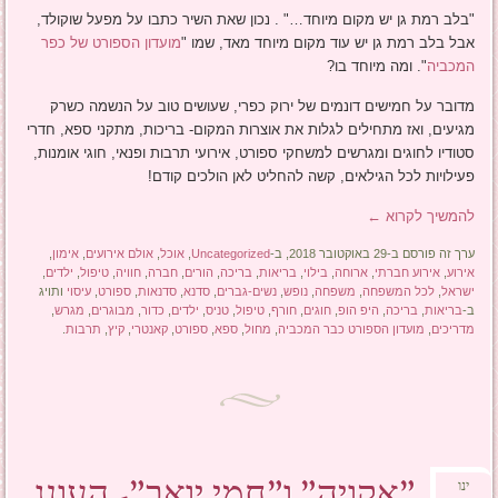
"בלב רמת גן יש מקום מיוחד…" . נכון שאת השיר כתבו על מפעל שוקולד,
אבל בלב רמת גן יש עוד מקום מיוחד מאד, שמו "
מועדון הספורט של כפר
המכביה
". ומה מיוחד בו?
מדובר על חמישים דונמים של ירוק כפרי, שעושים טוב על הנשמה כשרק
מגיעים, ואז מתחילים לגלות את אוצרות המקום- בריכות, מתקני ספא, חדרי
סטודיו לחוגים ומגרשים למשחקי ספורט, אירועי תרבות ופנאי, חוגי אומנות,
פעילויות לכל הגילאים, קשה להחליט לאן הולכים קודם!
להמשיך לקרוא
←
ערך זה פורסם ב-29 באוקטובר 2018, ב-
Uncategorized
,
אוכל
,
אולם אירועים
,
אימון
,
אירוע
,
אירוע חברתי
,
ארוחה
,
בילוי
,
בריאות
,
בריכה
,
הורים
,
חברה
,
חוויה
,
טיפול
,
ילדים
,
ישראל
,
לכל המשפחה
,
משפחה
,
נופש
,
נשים-גברים
,
סדנא
,
סדנאות
,
ספורט
,
עיסוי
ותויג
ב-
בריאות
,
בריכה
,
היפ הופ
,
חוגים
,
חורף
,
טיפול
,
טניס
,
ילדים
,
כדור
,
מבוגרים
,
מגרש
,
מדריכים
,
מועדון הספורט כבר המכביה
,
מחול
,
ספא
,
ספורט
,
קאנטרי
,
קיץ
,
תרבות
.
"אקויה" ו"חמי יואב"- העונג
ינו