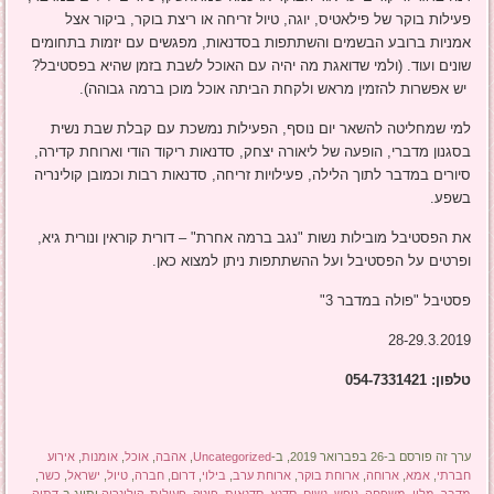
פעילות בוקר של פילאטיס, יוגה, טיול זריחה או ריצת בוקר, ביקור אצל
אמניות ברובע הבשמים והשתתפות בסדנאות, מפגשים עם יזמות בתחומים
שונים ועוד. (ולמי שדואגת מה יהיה עם האוכל לשבת בזמן שהיא בפסטיבל?
יש אפשרות להזמין מראש ולקחת הביתה אוכל מוכן ברמה גבוהה).
למי שמחליטה להשאר יום נוסף, הפעילות נמשכת עם קבלת שבת נשית
בסגנון מדברי, הופעה של ליאורה יצחק, סדנאות ריקוד הודי וארוחת קדירה,
סיורים במדבר לתוך הלילה, פעילויות זריחה, סדנאות רבות וכמובן קולינריה
בשפע.
את הפסטיבל מובילות נשות "נגב ברמה אחרת" – דורית קוראין ונורית גיא,
ופרטים על הפסטיבל ועל ההשתתפות ניתן למצוא כאן.
פסטיבל "פולה במדבר 3"
28-29.3.2019
טלפון: 054-7331421
ערך זה פורסם ב-26 בפברואר 2019, ב-
Uncategorized
,
אהבה
,
אוכל
,
אומנות
,
אירוע
חברתי
,
אמא
,
ארוחה
,
ארוחת בוקר
,
ארוחת ערב
,
בילוי
,
דרום
,
חברה
,
טיול
,
ישראל
,
כשר
,