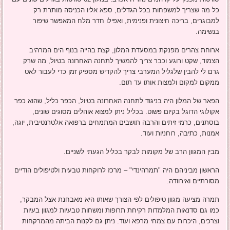
כל מה שצריך למשפחות בכל הגדלים, ספא אליו הכניסה מותרת רק
למבוגרים, בריכה חיצונית ופנימית, ואפילו חדר מלח המאפשר שיפור
בנשימה.
ארוחת צהרים מפנקת במסעדת המלון, קצת בהייה בנוף הים המרהיב
הצמוד, שקט ורוגע וכבר צריך להמשיך לתחנה האחרונה בטיול, מה שרק
גרם לי להבין שלגליל המערבי צריך להקדיש מספיק זמן כדי לעבור לאט
ממקום למקום ולמצות אותו עד תום.
הפאר של המלון היה בניגוד לתחנה האחרונה בטיול, הכפר כליל, שהוא כפר
אקולוגי הדוגל בקיום פשוט. בכליל ניתן למצוא אוהלים מסוגים שונים,
בוסתנים, כרמי זיתים והרבה תושבים המתמחים ברפואה אלטרנטיבית, יוגה,
אמנות, כתיבה, רוחניות ועוד.
מבין המגוון הרב של מקומות לבקר בכליל הגעתי לשניים.
הראשון מביניהם היה "תמרהינדי" – מרכז לרוקחות טבעית ולטיפולים הודיים
מסורתיים ואירוודה.
תמרה מציעה מגוון טיפולים לפי הצורך שאותו היא מאבחנת אצל המבקר,
כמו גם סדנאות המלמדות רקיחת תרופות ומשחות טבעיות למגוון בעיות
וצרכים, היכרות עם צמחי מרפא ועוד. ניתן גם לקנות הביתה מהמרקחות