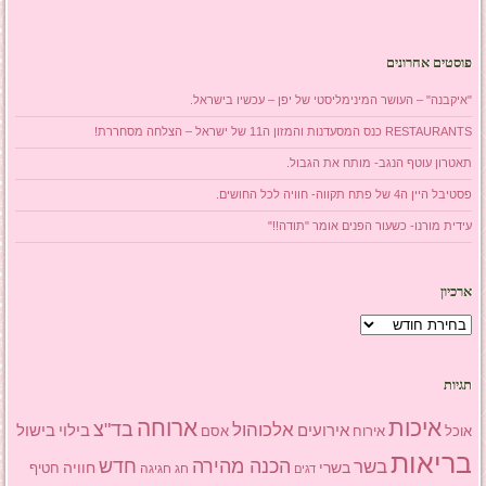
פוסטים אחרונים
"איקבנה" – העושר המינימליסטי של יפן – עכשיו בישראל.
RESTAURANTS כנס המסעדנות והמזון ה11 של ישראל – הצלחה מסחררת!
תאטרון עוטף הנגב- מותח את הגבול.
פסטיבל היין ה4 של פתח תקווה- חוויה לכל החושים.
עידית מורנו- כשעור הפנים אומר "תודה!!"
ארכיון
ארכיון
תגיות
איכות
ארוחה
בד"צ
אלכוהול
אירועים
בילוי
בישול
אוכל
אסם
אירוח
בריאות
הכנה מהירה
בשר
חדש
בשרי
חוויה
חג
חגיגה
חטיף
דגים