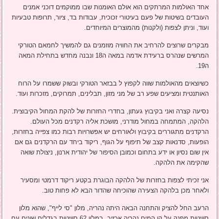
אחד האולמות המרתקים הוא אולם האומנות שבו ממוקמים דוכני אמנים
העובדים בשיטות של פעם בעיטורי זכוכית, עבודות בד, ציור, תרופות טבעיות
ועוד, וניתן לצפות (ולקנות) מהמוצרים המיוחדים.
מבקרים שרוצים להרחיב את החוויה מוזמנים גם להמשיך לחמאם הטורקי
המרשים שנהרס ברעידת אדמה במאה ה18 ונבנה מחדש בתחילת המאה
ה19.
כשיוצאים מהאולמות שווה לקפוץ ל בבזאר הטורקי ובשוק ששמרו על הרוח
האותנטית ומציעים שפע רב של מני מזון, תבלינים, תמרוקים, מזכרות ועוד.
נסיעה קצרה ואני בקיבוץ געתון, בחדרי החזרות של להקת המחול הקיבוצית.
הלהקה, המתמחה במחול מודרני, מושכת אליה רקדנים מכל העולם.
הרקדנים מתגוררים בקיבוץ ולאורחים יש אפשרויות רבות כמו צפייה בחזרות,
הופעות, סדנאות קצב של תיפוף על הגוף, ריקוד ביחד עם הרקדנים גם אם
אין שום נסיון או ידע בתחום וכמובן הסיפור של יהודית ארנון, ניצולת שואה
שהקימה את הלהקה.
אני זכיתי לצפות בחזרות של הלהקה הבוגרת בקטע ריקוד דרמטי ומסעיר
ולאחר מכן בלהקה הצעירה שהוכיחה שהדור הבא לא פחות טוב.
הרעב החל להציק והתחנה הבאה היתה נהריה, מלון "סי לייף", שהוא מלון
סוויטות מפנק על קו המים נהריה אכזיב. במלון 62 סוויטות בגדלים שונים עם