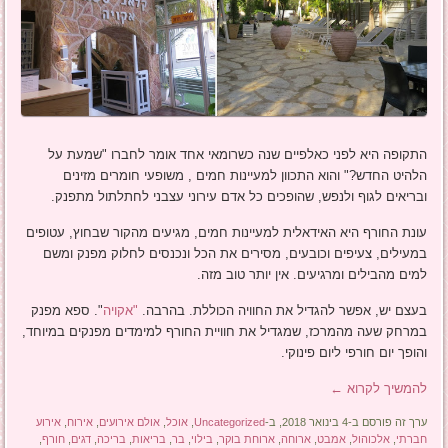
התקופה היא לפני כאלפיים שנה כשרומאי אחד אומר לחברו "שמעת על
הלהיט החדש?" והוא התכוון למעיינות חמים , משופעי חומרים מזינים
ובריאים לגוף ולנפש, שהופכים כל אדם עירוני עצבני לחתלתול מתפנק.
עונת החורף היא האידאלית למעיינות חמים, מגיעים מהקור שבחוץ, עטופים
במעילים, צעיפים וכובעים, מסירים את הכל ונכנסים לחלוק מפנק ומשם
למים מהבילים ומרגיעים. אין יותר טוב מזה.
בעצם יש, אפשר להגדיל את החוויה הכוללת. בהרבה.
"אקויה
". ספא מפנק
במרחק שעה מהמרכז, שמגדיל את חוויית החורף למימדים מפנקים במיוחד,
והופך יום חורפי ליום פינוקי.
להמשיך לקרוא
←
ערך זה פורסם ב-4 בינואר 2018, ב-
Uncategorized
,
אוכל
,
אולם אירועים
,
אירוח
,
אירוע
חברתי
,
אלכוהול
,
אמבט
,
ארוחה
,
ארוחת בוקר
,
בילוי
,
בר
,
בריאות
,
בריכה
,
דגים
,
חורף
,