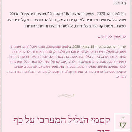
הגדולה.
ב2 לפברואר 2020, מושק זו הפעם ה16 פסטיבל "טעמים בעמקים" הכולל
שפע של אירועים מיוחדים למבקרים בעמק, בכל התחומים – מקולינריה ועד
ספורט, ממוסיקה ועד בעלי חיים, עולמות חדשים וחוויות ייחודיות.
להמשיך לקרוא
←
ערך זה פורסם בתאריך 18 בינואר 2020, ב-
Uncategorized
,
אוכל
,
אוכל רחוב
,
אומנות
,
אופניים
,
איטלקי
,
אירוח
,
אירוע
,
אירוע חברתי
,
אלכוהול
,
ארוחה
,
ארוחות ילדים
,
ארוחת
בוקר
,
ארוחת ערב
,
בידור
,
בילוי
,
בית קפה
,
בר
,
בשר
,
דוכן
,
חברה
,
חגיגה
,
חדשנות
,
חוויה
,
חופשה
,
חלבי
,
טבע
,
טיול
,
טעמים
,
יין
,
ילדים
,
יקב
,
ישראל
,
כשר
,
לא כשר
,
לכל המשפחה
,
לקט
,
מאפים
,
מוזיאון
,
מוסיקה
,
מופע
,
מסעדה
,
נוף
,
נופש
,
נשים-גברים
,
עסקים קטנים
,
פיקניק
,
פסטיבל
,
פרווה
,
פרחים
,
צמחוני
,
קולינריה
,
קוקטייל
,
קינוחים
,
תבלינים
,
תוצרת בית
,
תפריט
.
קסמי הגליל המערבי על כף
יונ
17