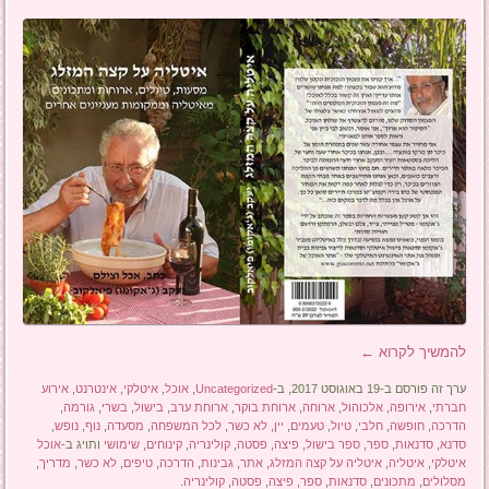
להמשיך לקרוא
←
ערך זה פורסם ב-19 באוגוסט 2017, ב-
Uncategorized
,
אוכל
,
איטלקי
,
אינטרנט
,
אירוע
חברתי
,
אירופה
,
אלכוהול
,
ארוחה
,
ארוחת בוקר
,
ארוחת ערב
,
בישול
,
בשרי
,
גורמה
,
הדרכה
,
חופשה
,
חלבי
,
טיול
,
טעמים
,
יין
,
לא כשר
,
לכל המשפחה
,
מסעדה
,
נוף
,
נופש
,
סדנא
,
סדנאות
,
ספר
,
ספר בישול
,
פיצה
,
פסטה
,
קולינריה
,
קינוחים
,
שימושי
ותויג ב-
אוכל
איטלקי
,
איטליה
,
איטליה על קצה המזלג
,
אתר
,
גבינות
,
הדרכה
,
טיפים
,
לא כשר
,
מדריך
,
מסלולים
,
מתכונים
,
סדנאות
,
ספר
,
פיצה
,
פסטה
,
קולינריה
.