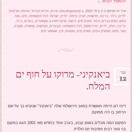
להמשיך לקרוא
←
ערך זה פורסם ב-2 ביולי 2022, ב-
Uncategorized
,
אירוע
,
אירוע חברתי
,
ארוחה
,
ארוחות
ילדים
,
בילוי
,
בריכה
,
חדשנות
,
חוויה
,
טיפול
,
ילדים
,
ישראל
,
לכל המשפחה
,
מים
,
נוער
,
נופש
,
נשים-גברים
,
עיסוי
,
פארק מים
,
רחצה
,
שיזוף
ותויג ב-
אקסטרים
,
בוגרים
,
בילוי
,
בריכה
,
חולון
,
ילדים
,
ימית 2000
,
לכל המשפחה
,
מבוגרים
,
מגלשות
,
מסעדה
,
מקורה
,
נוער
,
ספא
,
ספארק המים
,
פארק מים
,
פעוטות
,
קיץ
,
שעשועי מים
.
ביאנקיני- מרוקו על חוף ים
פבר
12
המלח.
דינה דגן הייתה מאושרת בפאב הירושלמי שלה "ביאנקיני" שנקרא כך על שם
הרחוב בו היה ממוקם.
המקום המה מבלים באופן קבוע, בערב אחד בחודש מאי 2001 חגגו במקום
בני נוער רבים מסיבות יום הולדת.