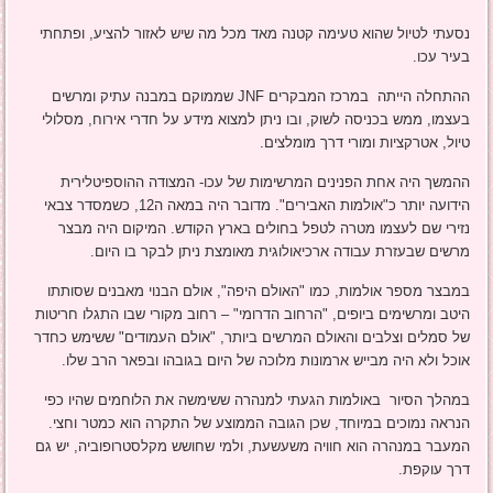
נסעתי לטיול שהוא טעימה קטנה מאד מכל מה שיש לאזור להציע, ופתחתי
בעיר עכו.
ההתחלה הייתה במרכז המבקרים JNF שממוקם במבנה עתיק ומרשים
בעצמו, ממש בכניסה לשוק, ובו ניתן למצוא מידע על חדרי אירוח, מסלולי
טיול, אטרקציות ומורי דרך מומלצים.
ההמשך היה אחת הפנינים המרשימות של עכו- המצודה ההוספיטלירית
הידועה יותר כ"אולמות האבירים". מדובר היה במאה ה12, כשמסדר צבאי
נזירי שם לעצמו מטרה לטפל בחולים בארץ הקודש. המיקום היה מבצר
מרשים שבעזרת עבודה ארכיאולוגית מאומצת ניתן לבקר בו היום.
במבצר מספר אולמות, כמו "האולם היפה", אולם הבנוי מאבנים שסותתו
היטב ומרשימים ביופים, "הרחוב הדרומי" – רחוב מקורי שבו התגלו חריטות
של סמלים וצלבים והאולם המרשים ביותר, "אולם העמודים" ששימש כחדר
אוכל ולא היה מבייש ארמונות מלוכה של היום בגובהו ובפאר הרב שלו.
במהלך הסיור באולמות הגעתי למנהרה ששימשה את הלוחמים שהיו כפי
הנראה נמוכים במיוחד, שכן הגובה הממוצע של התקרה הוא כמטר וחצי.
המעבר במנהרה הוא חוויה משעשעת, ולמי שחושש מקלסטרופוביה, יש גם
דרך עוקפת.