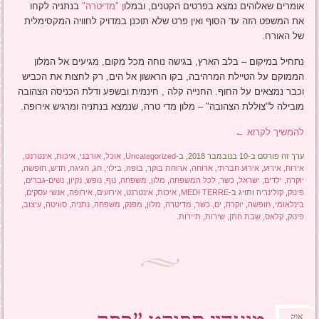
אומרים שאלוהים נמצא בפרטים הקטנים, ובמלו
ן "מדיטרה"
בנתניה לקחו
את המשפט הזה עד הסוף ואין פרט שלא תוכנן במדויק לחוויה המקסימלית
של האורח.
נתחיל במיקום – בלב הארץ, בגישה נוחה מכל מקום, מגיעים אל המלון
הממוקם על הטיילת המרהיבה, בקו הראשון אל הים, רק לחצות את הכביש
וכבר נמצאים על החוף. החנייה קלה , חינמית ובשפע ודלת הכניסה הצהובה
מובילה ל"צוללת הצהובה" – מלון מדי טרה, שנמצא בנתניה ומרגיש אירופה.
להמשיך לקרוא
←
ערך זה פורסם ב-10 בנובמבר 2018, ב-
Uncategorized
,
אוכל
,
אורבני
,
איכות
,
אינטרנט
,
אירוח
,
אירוע
,
אירוע חברתי
,
ארוחה
,
ארוחת בוקר
,
בופה
,
בילוי
,
חג
,
חגיגה
,
חדש
,
חופשה
,
יוקרה
,
ילדים
,
ישראל
,
כשר
,
לכל המשפחה
,
מלון
,
משפחה
,
נוף
,
נופש
,
נקיון
,
נשים-גברים
,
פינוק
,
קולינריה
ותויג ב-
MEDI TERRE
,
איכות
,
אינטרנט
,
אירועים
,
אירופה
,
אנשי עסקים
,
בינלאומי
,
חופשה
,
יוקרה
,
ים
,
כשר
,
מדיטרה
,
מלון
,
מפנק
,
משפחה
,
נתניה
,
סוויטה
,
עיצוב
,
פינוק
,
קלאס
,
שבת חתן
,
שירות
,
תיירות
.
אוק