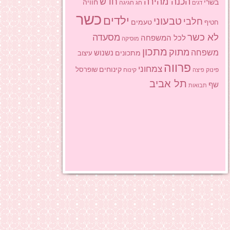
הכנה מהירה
חדש
בשרי
חוויה
חג
חגיגה
דגים
כשר
ילדים
טבעוני
חלבי
טעמים
חטיף
לא כשר
מסעדה
לכל המשפחה
מוסיקה
מתכון
מתוק
משפחה
מתכונים
נשנוש
עיצוב
פרווה
צמחוני
קינוחים
שופרסל
פינוק
פיצה
קינוח
תל אביב
שף
תבואות