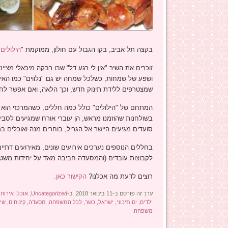
בקצה תל אביב, בקו הגבול עם חולון, ממוקמת "
הילולים
"
זוכרים את השיר "אין לי רגע דל" שבו רבקה מיכאלי מצי
ושפע של שמחות, כשלכל שמחה יש גם "נלווים" כמו האירו
שמצטרפים ללידת תינוק חדש, וכך הלאה, ואם אפשר לחג
המתחם של "הילולים" כולל כמה חללים, כשהמרכזי הוא 
בשולחנות שהוזמנו מראש, הן עוברי אורח שמגיעים לסביב
סועדים מגיעים היישר אל הגריל, בוחרים מנה ואוכלים במק
בחללים הנוספים נערכים אירועים שונים, מאירועים דתיים
לקבוצות עובדים (והמסעדה חביבה מאד על יחידות משטרה
רוצים לדעת מה אכלנו?
הקישור כאן.
ערך זה פורסם ב-11 בינואר 2018, ב-
Uncategorized
,
אוכל
,
אירוח
,
ילדים
,
ים תיכוני
,
ישראל
,
כשר
,
לכל המשפחה
,
מסעדה
,
קינוחים
,
שיר
משפחה
.