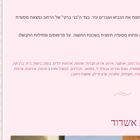
חצות את הכביש ועוברים עיר. בצד ה"בני ברקי" של הרחוב נמצאת מסעדת
 ופתחו מסעדה תימנית בשכונת התקווה. על פרימוסים ופתיליות התבשלו
כל רחוב
,
אותנטי
,
אירוע
,
אירוע חברתי
,
ארוחה
,
ארוחות ילדים
,
בופה
,
בישול
,
בית
,
ברביקיו
,
סעדה
,
נשים-גברים
,
עבודת יד
,
צמחוני
,
תבלינים
,
תבשיל
ותויג ב-
איכות
,
אירועים
,
ארוחה
,
דה
,
משתלם
,
עסקיות
,
קניון איילון
,
שושנה וראובן
.
 אשדוד