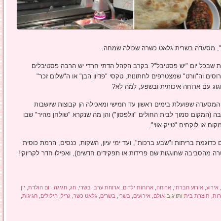
, מסעדה בשרית גלאט כשרה שכולה שמחה.
ינת שבכל יום "יש פסטיבל"? בקרב הקהל הדתי חרדי יש הרבה פסטיבלים
סים וה"וורט" שמצטרפים לחתונות, טקסי "פדיון הבן" או ה"שלום זכר"
וג עם ארוחה איכותית ובשפע, למה לא?
המסעדה שפועלת בימים ראשון עד חמישי ומאכילה הן קבוצות שיושבות
ה (המקום סמוך לבית החולים "וולפסון") והן מה שנקרא "שולחן מהיר" שבו
ום או לוקחים "טייק אווי".
 כדוגמת בריתות ו"שבע ברכות", ועד ימי עיון, השקות, כנסים, הרמת כוסית
 מהסביבה שחוגגות שם פרידות או תפקידים חדשים), ואפילו חדר לקריוקי!
אירוע
,
אירוע חברתי
,
ארוחה
,
ארוחות ילדים
,
ארוחת ערב
,
בשרי
,
חג
,
חגיגה
,
יום הולדת
,
יין
,
ות
,
תוצרת בית
ותויג ב-
אולם
,
אירועים
,
בשרי
,
בשרים
,
גלאט כשר
,
גריל
,
הילולים
,
חגיגות
,