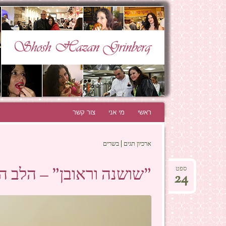
N GRINBERG
THE BEST BLOG EVER!
ראשי
לדלג לתוכן
מי אני
צור קשר
ארכיון תגים | בשרים
"שושנה וראובן" – הלב הת
ספט
24