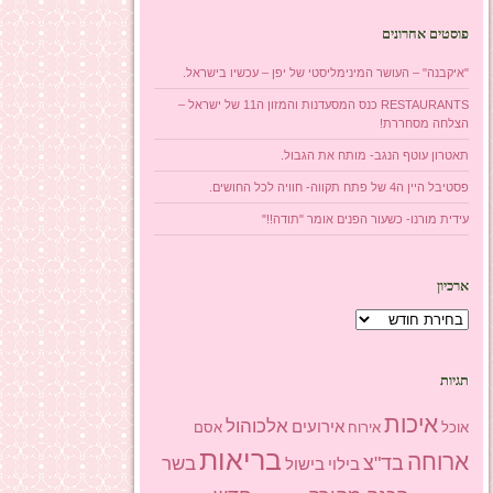
פוסטים אחרונים
"איקבנה" – העושר המינימליסטי של יפן – עכשיו בישראל.
RESTAURANTS כנס המסעדנות והמזון ה11 של ישראל –
הצלחה מסחררת!
תאטרון עוטף הנגב- מותח את הגבול.
פסטיבל היין ה4 של פתח תקווה- חוויה לכל החושים.
עידית מורנו- כשעור הפנים אומר "תודה!!"
ארכיון
ארכיון
תגיות
איכות
אלכוהול
אירועים
אוכל
אסם
אירוח
בריאות
ארוחה
בד"צ
בשר
בילוי
בישול