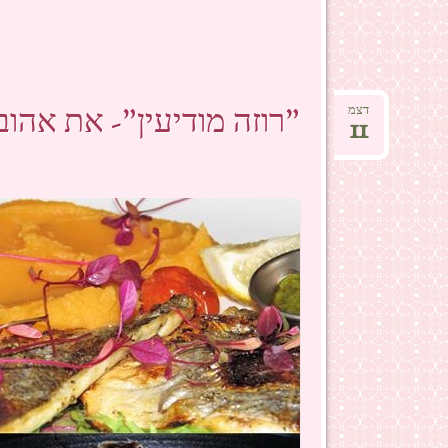
"רוזה מודיעין"- את אהוב
דצמ
11