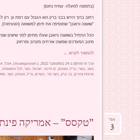
(בתמונה למעלה- עמית נחום)
רחוב ברוך הירש בבני ברק הוא הגבול עם רמת גן. רק ל
"שושנה וראובן" שמוסיפה את תימן למשוואה (הטעימה!).
הכל התחיל בשושנה וראובן שעלו מתימן לפני שישים שנה
מיטב המעדנים שמשכו אורחים מקרוב ומרחוק.
להמשיך לקרוא
←
ערך זה פורסם ב-24 בספטמבר 2022, ב-
Uncategorized
,
אוכל
,
או
בשר
,
בשרי
,
גריל
,
טעמים
,
ים תיכוני
,
ישראל
,
כשר
,
לכל המשפחה
,
מ
ארוחת צהרים
,
בני ברק
,
בשר טרי
,
בשרים
,
גריל
,
טעמים
,
כשר
,
מסע
"טקסס" – אמריקה פינת
אפר
3