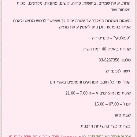
קרות, עוגות שמרים, בחושות, פרווה, קישים, פחזניות, מקרונים, עוגיות
מלוחות ועוד.
העוגות נשמרות במקרר עד עשרה ימים כך שאפשר לרכוש מראש ולארח
אפילו בהפתעה, וכן ניתן להזמין עוגות מראש.
"קפולסקי" – קונדיטוריה
שדרות ביאליק 40 רמת השרון
טלפון: 03-6287358
גישה לנכים: יש
קהל יעד: כל חובבי המתוקים והמאפים באשר הם
שעות פתיחה: ימים א – ה 7.00 – 21.00
יום ו' – 07.00 – 15.00
שבת סגור
כשרות: כשר בהשגחת הרבנות.
ערך זה פורסם ב-9 במאי 2019, ב-
Uncategorized
,
אוכל
,
אירוח
,
אירוע
,
אפיה
,
גבינה
,
חג
,