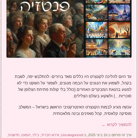
עד היום להליכה לקונצרט היו כללים מאד ברורים- להתלבש יפה, לשבת
בקהל, לשמוע את הנגנים על הבמה מנגנים, לשמור על השקט כדי לא
לפגוע בהנאת המבקרים האחרים (כולל בלי קולות פתיחת הצלופן של
סוכריות…) ולשקוע בעולם הצלילים.
עכשיו מגיע לבמות הקונצרט האינטרקטיבי הראשון בישראל – המשלב
מוסיקה קלאסית, קהל מאזינים ובינה מלאכותית.
להמשיך לקרוא
←
ערך זה פורסם ב-10 ביוני 2025, ב-
Uncategorized
,
אירוע חברתי
,
בילוי
,
הופעה
,
חדשנות
,