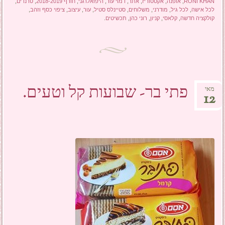
RONI KHAN
,
אופנה
,
אקססוריז
,
אתר
,
דמוי עור
,
היפואלרגני
,
חורף 2018-2019
,
טרנדים
,
לכל אישה
,
לכל גיל
,
מודרני
,
משלוחים
,
סטיינלס סטיל
,
עור
,
עיצוב
,
ציפוי כסף וזהב
,
קולקציה חדשה
,
קלאסי
,
קניון
,
רוני כהן
,
תכשיטים
.
פתי בר- שבועות קל וטעים.
מאי
12