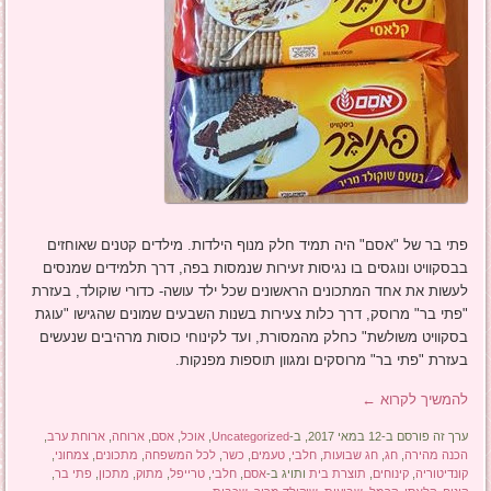
פתי בר של "אסם" היה תמיד חלק מנוף הילדות. מילדים קטנים שאוחזים
בבסקוויט ונוגסים בו נגיסות זעירות שנמסות בפה, דרך תלמידים שמנסים
לעשות את אחד המתכונים הראשונים שכל ילד עושה- כדורי שוקולד, בעזרת
"פתי בר" מרוסק, דרך כלות צעירות בשנות השבעים שמונים שהגישו "עוגת
בסקוויט משולשת" כחלק מהמסורת, ועד לקינוחי כוסות מרהיבים שנעשים
בעזרת "פתי בר" מרוסקים ומגוון תוספות מפנקות.
להמשיך לקרוא
←
ערך זה פורסם ב-12 במאי 2017, ב-
Uncategorized
,
אוכל
,
אסם
,
ארוחה
,
ארוחת ערב
,
הכנה מהירה
,
חג
,
חג שבועות
,
חלבי
,
טעמים
,
כשר
,
לכל המשפחה
,
מתכונים
,
צמחוני
,
קונדיטוריה
,
קינוחים
,
תוצרת בית
ותויג ב-
אסם
,
חלבי
,
טרייפל
,
מתוק
,
מתכון
,
פתי בר
,