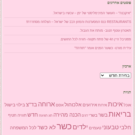
פוסטים אחרונים
"איקבנה" – העושר המינימליסטי של יפן – עכשיו בישראל.
RESTAURANTS כנס המסעדנות והמזון ה11 של ישראל – הצלחה מסחררת!
תאטרון עוטף הנגב- מותח את הגבול.
פסטיבל היין ה4 של פתח תקווה- חוויה לכל החושים.
עידית מורנו- כשעור הפנים אומר "תודה!!"
ארכיון
ארכיון
תגיות
איכות
ארוחה
בד"צ
אלכוהול
אירועים
בילוי
בישול
אוכל
אסם
אירוח
בריאות
הכנה מהירה
בשר
חדש
בשרי
חוויה
חג
חגיגה
חטיף
דגים
כשר
ילדים
טבעוני
לא כשר
חלבי
טעמים
לכל המשפחה