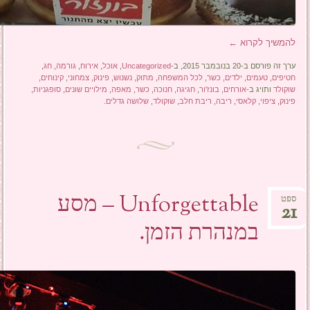
להמשיך לקרוא
←
ערך זה פורסם ב-20 בנובמבר 2015, ב-
Uncategorized
,
אוכל
,
אירוח
,
גורמה
,
חג
,
חטיפים
,
טעמים
,
ילדים
,
כשר
,
לכל המשפחה
,
מתוק
,
נשנוש
,
פינוק
,
צמחוני
,
קינוחים
,
שוקולד
ותויג ב-
אורחים
,
בונז'ור
,
חגיגה
,
חנוכה
,
כשר
,
מאפה
,
מילויים שונים
,
סופגניות
,
פינוק
,
ציפוי
,
קלאסי
,
ריבה
,
ריבת חלב
,
שוקולד
,
שלושה גדלים
.
Unforgettable – מסע
ספט
21
במנהרת הזמן.