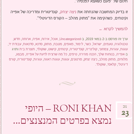
חלום של "פעם כשאצא לפנסיה".
זו בדיוק המחשבה שהנחתה את
ניצה יצחק
, קונדיטורית ומדריכה של אפייה
וקינוחים, כשהקימה את "מתוק מהלב – הקורס הדיגיטלי".
להמשיך לקרוא
←
ערך זה פורסם ב-2 במאי 2019, ב-
Uncategorized
,
אוכל
,
אירוח
,
אפיה
,
ארוחה
,
חדש
,
טכנולוגיה
,
טעמים
,
ישראל
,
כשר
,
לימוד
,
מאפים
,
מטבח
,
מתוק
,
סדנא
,
סדנאות
,
עבודת יד
,
עוגות
,
עוגיות
,
צמחוני
,
קולינריה
,
קונדיטוריה
,
קינוחים
,
קישוט
,
שוקולד
,
תוצרת בית
ותויג
ב-
אפייה
,
בנוחות שלך
,
הכנה מהירה
,
טיפים
,
כל מה שרצית לדעת על אפייה
,
מבצע
,
מלוחים
,
מתוק מהלב
,
ניצה יצחק
,
סרטונים
,
עוגות
,
עוגות ראווה
,
עוגיות
,
קונדיטוריה
,
קורס
דיגיטלי
,
קלאסי
,
שוקולד
.
RONI KHAN – היופי
נוב
23
נמצא בפרטים המנצנצים…