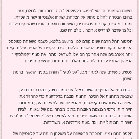
בשנות השמונים הביטוי "ניפגש בקפולסקי" היה ברור ומובן לכולם, וטמן
בחובו הבטחה לחלום מתוק על הצלחת, שולחן אלגנטי והגשה מוקפדת.
זוגות רומנטיים, קבוצות פנסיונרים, משפחות חוגגות, הורים שמפנקים ילדים,
וכל מי שרצה להרגיש אירופה , כולם היו שם.
הסיפור החל הרבה שנים קודם לכן, ב1934 בליטא, כשבני משפחת קפולסקי
הקימו את הקונדיטוריה הראשונה שלהם , שבה הקפידו על אפייה עילית. קצת
יותר מארבעים שנה אחר כך הם עלו לישראל ופתחו את סניף "קפולסקי "
הראשון ואחריו עד תחילת שנות האלפיים נפתחו כחמישים סניפים.
עכשיו, כעשרים שנה לאחר מכן, "קפולסקי " חוזרת בסניף הראשון ברמת
השרון.
כשנכנסתי אל הסניף הרגשתי כאילו אני במרכז וינה, במרכז רחבת עץ
שיוצאת מהחנות אל הכיכר. החנות עוצבה בדקדקנות כדי להחזיר את
האווירה האירופאית הקלאסית, מהרצפות ועד למעקות העץ, המנורות
הייחודיות ומדפי הצנצנות האוצרות בתוכן מבחר ענק של עוגיות, ולצידן
הוויטרינה שבה סבבו עוגות יפיפות, מהקלאסיקות של "קפולסקי" כמו "היער
השחור" המיתולוגית, ועד עוגות מודרניות או משודרגות.
הקפה החם נמזג והכוכבת הראשונה על השולחן הייתה עוד קלאסיקה של