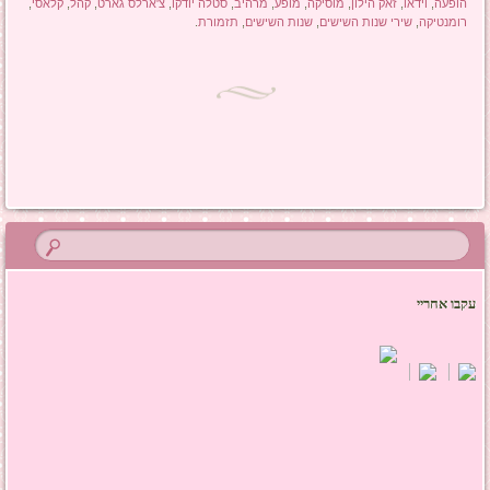
הופעה
,
וידאו
,
זאק הילון
,
מוסיקה
,
מופע
,
מרהיב
,
סטלה יודקו
,
צ'ארלס גארט
,
קהל
,
קלאסי
,
רומנטיקה
,
שירי שנות השישים
,
שנות השישים
,
תזמורת
.
ניווט בפוסטים
עקבו אחריי