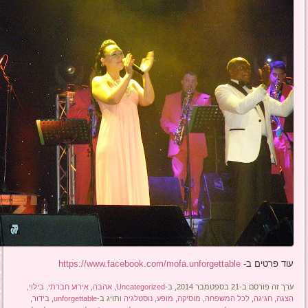
עוד פרטים ב-
https://www.facebook.com/mofa.unforgettable
ערך זה פורסם ב-21 בספטמבר 2014, ב-
Uncategorized
,
אהבה
,
אירוע חברתי
,
בילוי
,
הצגה
,
חגיגה
,
לכל המשפחה
,
מוסיקה
,
מופע
,
נוסטלגיה
ותויג ב-
unforgettable
,
בידור
,