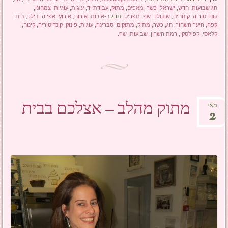
חג שבועות
,
חדש
,
ישראל
,
כשר
,
מאפים
,
מתוק
,
עבודת יד
,
עוגות
,
עוגיות
,
צמחוני
,
קונדיטוריה
,
קינוחים
,
שוקולד
,
שף
,
תפריט
ותויג ב-
איכות
,
אירוח
,
אירוע
,
אפייה
,
בילוי
,
בית
קפה
,
היער השחור
,
חג
,
כשר
,
מתוק
,
מתוקים
,
סברינה
,
עוגות
,
פינוק
,
קונדיטוריה
,
קינוח
,
קלאסי
,
קפולסקי
,
רמת השרון
,
שבועות
,
שף
.
מתוק מהלב – אצלכם בבית
מאי
2