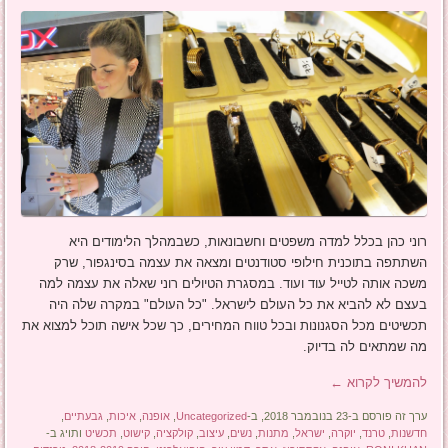
רוני כהן בכלל למדה משפטים וחשבונאות, כשבמהלך הלימודים היא
השתתפה בתוכנית חילופי סטודנטים ומצאה את עצמה בסינגפור, שרק
משכה אותה לטייל עוד ועוד. במסגרת הטיולים רוני שאלה את עצמה למה
בעצם לא להביא את כל העולם לישראל. "כל העולם" במקרה שלה היה
תכשיטים מכל הסגנונות ובכל טווח המחירים, כך שכל אישה תוכל למצוא את
מה שמתאים לה בדיוק.
להמשיך לקרוא
←
ערך זה פורסם ב-23 בנובמבר 2018, ב-
Uncategorized
,
אופנה
,
איכות
,
גבעתיים
,
חדשנות
,
טרנד
,
יוקרה
,
ישראל
,
מתנות
,
נשים
,
עיצוב
,
קולקציה
,
קישוט
,
תכשיט
ותויג ב-