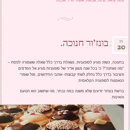
קינוח
,
קלאסי
,
קרמל
,
שבועות
,
שוקולד מריר
,
שכבות
.
בונז'ור חנוכה.
נוב
20
בחנוכה, כשזה מגיע לסופגניות, נשאלת בדרך כלל שאלה ששמורה לפסח –
"מה נשתנה"? כי בכל שנה מגוון אדיר של סופגניות מגיע אל המדפים
והציבור בדרך כלל נחלק לשתי קבוצות- אוהבי החידושים, מול שומרי
הנאמנות לסופגניה הקלאסית.
ברשת בונז'ור יודעים שלא משנה במה נבחר, מה שחשוב הוא הטעם
והאיכות.