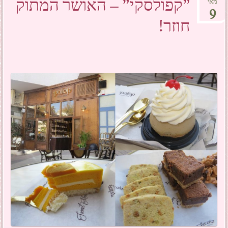
"קפולסקי" – האושר המתוק
מאי
9
חוזר!