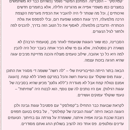
"קפולסקי" – הסברינה. המתכון המקורי נשמר (כשהיום כבר לא משתמשים
במוצרים כמו משפרי אפייה או מרגרינה חלילה, אלא בחומרים חדשים
ואיכותיים ), וכל מה שנותר לי היה להעביר את הכפית מערימת הקצפת
הרכה מלמעלה, דרך עוגת הספוג שופעת רום, ובלי לפספס את גולת
הכותרת- הדובדבן מלמעלה, לאסוף את כל הטוב הזה בדרך, להכניס לפה
ולחזור לגיל הנעורים.
הסברינה, כמו שאר העוגות שטעמתי לאחר מכן, (וטעמתי הרבה!) לא
נשארה רק נוסטלגיה, אלא גם מי שלא הכיר אותה בעבר יכול היה להבין
למה היא כל כך אהובה, שילוב טעמים מוצלח והכנה מדוייקת מניבים עוגה
שהיא חגיגה בזכות עצמה.
הבאה בתור הייתה הפייבוריטית שלי – "לה רושה" ששמה די מסגיר את התוכן
, עוגת מוס שוקולד עם נגיעות רושה והכל במרקם פאדג' ללא קמח. (העוגה
אמנם נטולת קמח אבל לא מוגדרת כ"ללא גלוטן" מכיוון שהיא בסביבה של
עוגות רגילות). אם היו נותנים לה שם נוסף, הוא לבטח היה "שחיתות" –
טעמי שוקולד עמוקים ועשירים.
לקראת שבועות כבר התחילו ב"קפולסקי" עם פסטיבל עוגות גבינה ולכן
העוגה הבאה היתה "עוגת הגבינה של קפולסקי" , על בסיס בטעם תפוזים
ניצבת שכבת גבינה אפויה איתנה, ששומרת על צורתה גם בחיתוך. הטעמים
עדינים ומלטפים. פס אחד כזה להציב בשולחן החג ואתם מסודרים.