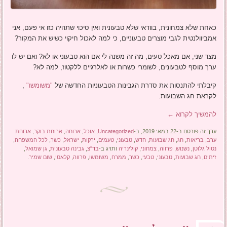
כאחת שלא צמחונית, בוודאי שלא טבעונית ואין סיכוי שתהיה כזו אי פעם, אני
אמביוולנטית לגבי מוצרים טבעוניים, כי למה לאכול חיקוי כשיש את המקור?
מצד שני, אם מאכל טעים, מה זה משנה לי אם הוא טבעוני או לא? ואם יש לו
ערך מוסף לטבעונים, לשומרי כשרות או לאלרגיים ללקטוז, למה לא?
קיבלתי להתנסות את סדרת הגבינות הטבעוניות החדשה של
"משומשו"
,
לקראת חג השבועות.
להמשיך לקרוא
←
ערך זה פורסם ב-22 במאי 2019, ב-
Uncategorized
,
אוכל
,
ארוחה
,
ארוחת בוקר
,
ארוחת
ערב
,
בריאות
,
חג
,
חג שבועות
,
חדש
,
טבעוני
,
טעמים
,
ירקות
,
ישראל
,
כשר
,
לכל המשפחה
,
נטול גלוטן
,
נשנוש
,
פרווה
,
צמחוני
,
קולינריה
ותויג ב-
בד"צ
,
גבינה טבעונית
,
גן שמואל
,
זיתים
,
חג שבועות
,
טבעוני
,
טבעי
,
כשר
,
ממרח
,
משומשו
,
פרווה
,
קלאסי
,
שום שמיר
.