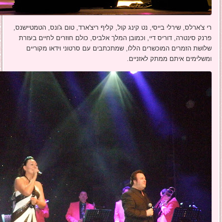
רי צ'ארלס, שירלי בייסי, נט קינג קול, קליף ריצ'ארד, טום ג'ונס, הטמטיישנס,
פרנק סינטרה, דוריס דיי, וכמובן המלך אלביס, כולם חוזרים לחיים בעזרת
שלושת הזמרים המוכשרים הללו, שמתכתבים עם סרטוני וידאו מקוריים
ומשלימים איתם ממתק לאזניים.