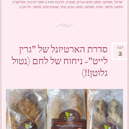
ישראל
,
מוסיקה
,
מופע
,
נשים-גברים
,
קונצרט
,
תרבות
ותויג ב-
אוצר תרבות
,
אפליקציה
,
הופעה
,
חדשני
,
חוויה
,
מוסיקה
,
מופע
,
נגנים
,
קהל
,
קונצרט חכם
,
קלאסי
,
תל אביב
.
סדרת הארטיזנל של "גרין
דצמ
2
לייט"- ניחוח של לחם (נטול
גלוטן!!)