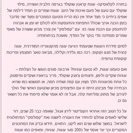
בחזרה לקלאסיקה- עוגת קראנץ שוקולד בגרסה חלבית ועשירה, מילוי
שוקולד עם טעם של פעם ואיכות של היום. עוגות שמרים הן תמיד דילמה של
אופים ביתיים כי מצד אחד אין כמו הריח והטעם הממכרים ומצד שני מדובר
בזמן הכנה ארוך שכולל התפחות והתעסקות ולא לכולם יש זמן או אנרגיה
להתעסק עם הכנת עוגה כזו. עם "קפולסקי" אין צורך מכיוון ששורה של מאפי
שמרים ממתינה מדי בוקר על המדף, מושכת בניחוחותיה.
לסיום סידרת העוגות שטעמתי הגיעה עוגה מהקטגוריה המודרנית, עוגה
קיצית של מנגו וקוקוס, רכה כמו גלידה וקלילה, מביאה טאצ' חמצמץ ופריכות
קוקוסית טרופית.
ואם טעמנו עוגות, לא נטעם עוגיות? ארבעה סוגים הוגשו על הצלחת –
עוגיות שקדים ולימון, פיצוחים צ'אנק שוקולד, פריך בראוניז ושקדים ופיסטוק.
כל אחת מהעוגיות תלך מצוין עם קפה ושתיה חמה, או תנושנש כמו שהיא.
הבחירה שלי מבינהן היתה זו עם הפיצוחים מכיוון שהטעם האישי שלי הולך
לעירוב של מתוק ומליחות קלה, אבל זה לא אומר שלא סיימתי את כל השאר
גם כן.
על כל הטוב הזה אחראי הקונדיטור לירון אנגל, שאופה כבר 25 שנים, דור
שלישי לאופים שחלם להחזיר את העטרה ליושנה ואת "קפולסקי" המיתולוגית
לישראל. במשך שלוש שנים הוא ליקט, התאים, חידש ובדק את המתכונים
המקוריים וכך יצר אוסף של כ200 סוגי עוגות, עוגיות, ומאפים כמו עוגות