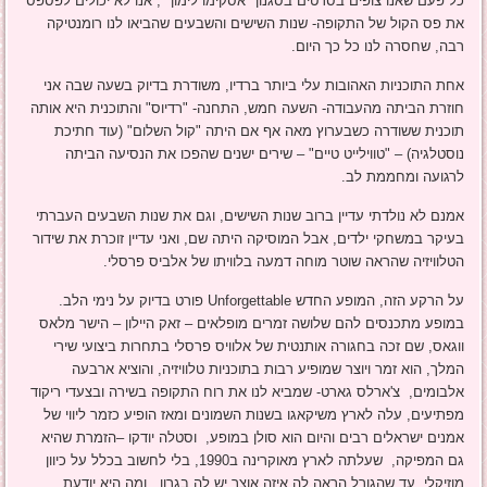
כל פעם שאנו צופים בסרטים בסגנון "אסקימו לימון" , אנו לא יכולים לפספס
את פס הקול של התקופה- שנות השישים והשבעים שהביאו לנו רומנטיקה
רבה, שחסרה לנו כל כך היום.
אחת התוכניות האהובות עלי ביותר ברדיו, משודרת בדיוק בשעה שבה אני
חוזרת הביתה מהעבודה- השעה חמש, התחנה- "רדיוס" והתוכנית היא אותה
תוכנית ששודרה כשבערוץ מאה אף אם היתה "קול השלום" (עוד חתיכת
נוסטלגיה) – "טווילייט טיים" – שירים ישנים שהפכו את הנסיעה הביתה
לרגועה ומחממת לב.
אמנם לא נולדתי עדיין ברוב שנות השישים, וגם את שנות השבעים העברתי
בעיקר במשחקי ילדים, אבל המוסיקה היתה שם, ואני עדיין זוכרת את שידור
הטלוויזיה שהראה שוטר מוחה דמעה בלוויתו של אלביס פרסלי.
על הרקע הזה, המופע החדש Unforgettable פורט בדיוק על נימי הלב.
במופע מתכנסים להם שלושה זמרים מופלאים – זאק היילון – הישר מלאס
ווגאס, שם זכה בחגורה אותנטית של אלוויס פרסלי בתחרות ביצועי שירי
המלך, הוא זמר ויוצר שמופיע רבות בתוכניות טלוויזיה, והוציא ארבעה
אלבומים, צ'ארלס גארט- שמביא לנו את רוח התקופה בשירה ובצעדי ריקוד
מפתיעים, עלה לארץ משיקאגו בשנות השמונים ומאז הופיע כזמר ליווי של
אמנים ישראלים רבים והיום הוא סולן במופע, וסטלה יודקו –הזמרת שהיא
גם המפיקה, שעלתה לארץ מאוקרינה ב1990, בלי לחשוב בכלל על כיוון
מוזיקלי, עד שהגורל הראה לה איזה אוצר יש לה בגרון, ומה היא יודעת