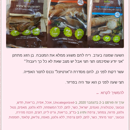
השעה שמונה בערב. ריח לחם משגע ממלא את המטבח. בן הזוג מתחנן
"אני יודע שסיכמנו חצי חצי אבל יש מצב שאת לא כל כך רעבה?"
עשר דקות לפני כן, לחם מסדרת ה"ארטיזנל" נכנס לתנור האפייה.
חצי שעה לפני כן הוא עוד היה בפריזר.
להמשיך לקרוא
←
ערך זה פורסם ב-2 בדצמבר 2020, ב-
Uncategorized
,
אוכל
,
אפיה
,
בריאות
,
חדש
,
טבעוני
,
טכנולוגיה
,
טעמים
,
ישראל
,
כשר
,
לחם
,
לכל המשפחה
,
ללא גלוטן
,
מאפים
,
נטול
גלוטן
,
פרווה
,
צמחוני
,
צרפת
ותויג ב-
בד"צ
,
בריאות
,
גריט לייט
,
דגנים
,
הכנה מהירה
,
טבעוני
,
ייצור מיוחד
,
כשר
,
לחם
,
לחם צרפתי
,
ללא גלוטן
,
מאפה
,
צליאק
,
קלאסי
,
תוספות
.