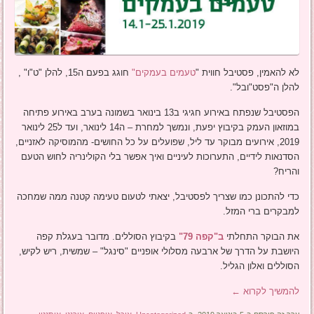
לא להאמין, פסטיבל חווית "
טעמים בעמקים"
חוגג בפעם ה15, להלן "ט"ו" ,
להלן ה"פסט"ובל".
הפסטיבל שנפתח באירוע חגיגי ב13 בינואר בשמונה בערב באירוע פתיחה
במוזאון העמק בקיבוץ יפעת, ונמשך למחרת – ה14 לינואר, ועד ל25 לינואר
2019, אירועים מבוקר עד ליל, שפועלים על כל החושים- מהמוסיקה לאזניים,
הסדנאות לידיים, התערוכות לעיניים ואיך אפשר בלי הקולינריה לחוש הטעם
והריח?
כדי להתכונן כמו שצריך לפסטיבל, יצאתי לטעום טעימה קטנה ממה שמחכה
למבקרים ברי המזל.
את הבוקר התחלתי
ב"קפה 79"
בקיבוץ הסוללים. מדובר בעגלת קפה
היושבת על הדרך של ארבעה מסלולי אופניים "סינגל" – שמשית, ריש לקיש,
הסוללים ואלון הגליל.
להמשיך לקרוא
←