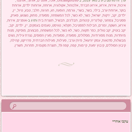
ערך זה פורסם ב-5 בינואר 2019, ב-
Uncategorized
,
אוכל
,
אופניים
,
אורגני
,
אותנטי
,
איכות
,
אירוח
,
אירוע
,
אירוע חברתי
,
אלכוהול
,
אקולוגיה
,
ארוחה
,
ארוחות ילדים
,
ארוחת
בוקר
,
ארוחת ערב
,
בילוי
,
בשר
,
בשרי
,
גורמה
,
הופעה
,
חג
,
חגיגה
,
חלבי
,
טבע
,
טיול
,
יין
,
ילדים
,
יקב
,
ירקות
,
ישראל
,
כשר
,
לא כשר
,
לכל המשפחה
,
מסעדה
,
מתוק
,
נשנוש
,
פארק
,
פסטיבל
,
צמחוני
,
קולינריה
,
קינוחים
,
תבלינים
,
תבשיל
,
תוצרת בית
ותויג ב-
אופניים
,
אירוח
,
אירוע
,
השקה
,
זמרים
,
חבילות לפסטיבל
,
חקלאי
,
טוויסט
,
טעמים בעמקים
,
יין
,
ילדים
,
יקב
,
יקב בוטיק
,
יקב טוליפ
,
כפר תקווה
,
כשר
,
לא כשר
,
לכל המשפחה
,
מבצעים
,
מוסיקה
,
מנות
מיוחדות
,
מנות מסורתיות
,
מסלולים
,
מסעדה
,
מסעדות
,
מעיין הסוסים
,
נצרת עילית
,
נשים
מבשלות
,
סדנאות
,
עמק יזרעאל
,
פיוז'ן ערבי
,
פעילות
,
פעילות חברתית
,
פרוייקט
,
קהילה
,
קיבוץ הסוללים
,
קיבוץ יפעת
,
קיימות
,
קפה
,
קפה 79
,
תוצרת מקומית
,
תחרות
,
תשרין
.
ניווט בפוסטים
עקבו אחריי